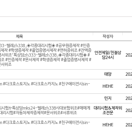
제목
작성자
3-텔레zh338」◈각종대리시험◈ #공무원증제작 #민증
서제작 #학생증제작 #졸업증명서제작 #면허증위조 #잔액증
안전제일/친절상
위조「톡상담zh333-텔레zh338」◈각종대리시험◈ #
20
담24시
조 #민증제작 #문서제작 #학생증제작 #졸업증명서제작 #
문서위조
태양
20
om #다크호스토지노 #다크호스카지노 #친구에이전시sin-
HEHE
20
민지
20
험か톡상담mks24-텔레zh338사대보험위조#매매계
대리시험&제작위
20
대리시험#자동차제작증제작#문서위조#서류위조
조전문
om #다크호스토지노 #다크호스카지노 #친구에이전시sin-
HEHE
20