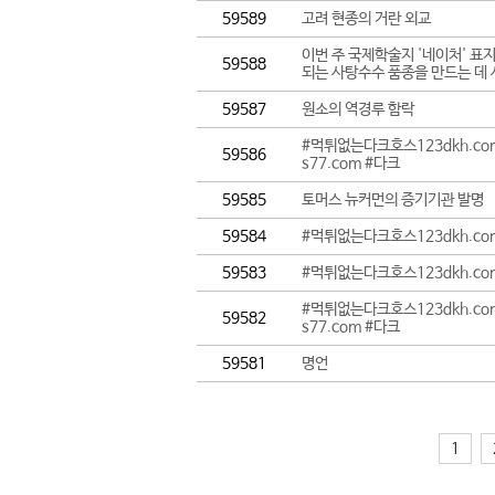
59589
고려 현종의 거란 외교
이번 주 국제학술지 '네이처' 표
59588
되는 사탕수수 품종을 만드는 데 
59587
원소의 역경루 함락
#먹튀없는다크호스123dkh.c
59586
s77.com #다크
59585
토머스 뉴커먼의 증기기관 발명
59584
#먹튀없는다크호스123dkh.c
59583
#먹튀없는다크호스123dkh.c
#먹튀없는다크호스123dkh.c
59582
s77.com #다크
59581
명언
1