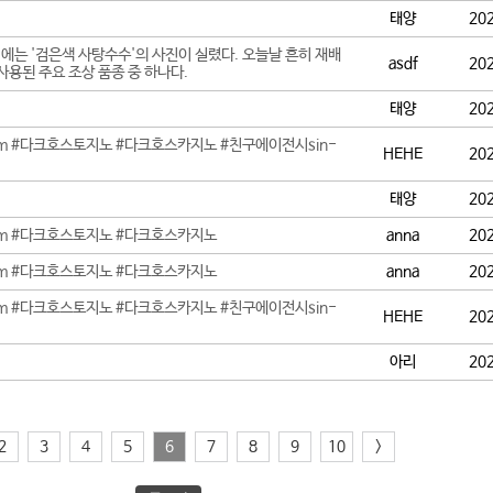
태양
20
지에는 '검은색 사탕수수'의 사진이 실렸다. 오늘날 흔히 재배
asdf
20
사용된 주요 조상 품종 중 하나다.
태양
20
om #다크호스토지노 #다크호스카지노 #친구에이전시sin-
HEHE
20
태양
20
om #다크호스토지노 #다크호스카지노
anna
20
om #다크호스토지노 #다크호스카지노
anna
20
om #다크호스토지노 #다크호스카지노 #친구에이전시sin-
HEHE
20
아리
20
2
3
4
5
6
7
8
9
10
>