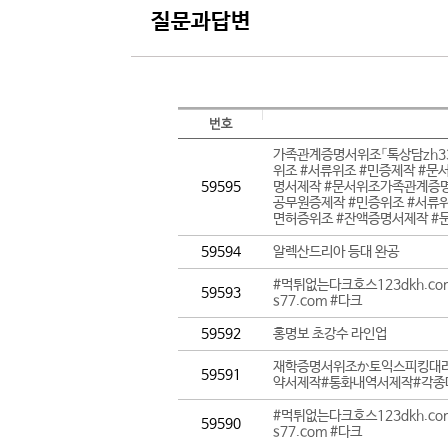
질문과답변
번호
가족관계증명서위조「톡상담zh33
위조 #서류위조 #민증제작 #문
59595
명서제작 #문서위조가족관계증명서
공무원증제작 #민증위조 #서류위
면허증위조 #잔액증명서제작 #
59594
알렉산드리아 등대 완공
#먹튀없는다크호스123dkh.c
59593
s77.com #다크
59592
홍명보 초강수 라인업
재학증명서위조か토익스피킹대리시
59591
약서제작#통화내역서제작#각종
#먹튀없는다크호스123dkh.c
59590
s77.com #다크