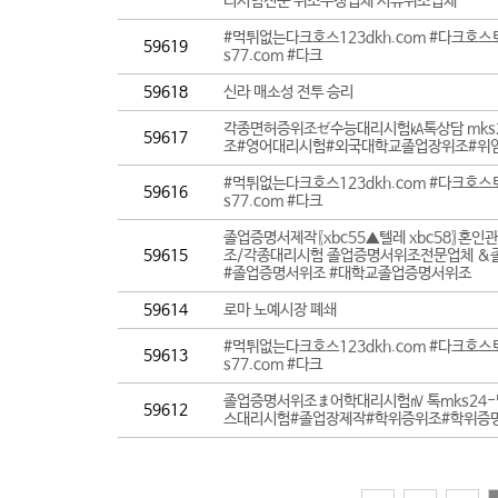
리시험전문 위조수정업체 서류위조업체
#먹튀없는다크호스123dkh.com #다크호스
59619
s77.com #다크
59618
신라 매소성 전투 승리
각종면허증위조ゼ수능대리시험㎄톡상담 mks2
59617
조#영어대리시험#외국대학교졸업장위조#위
#먹튀없는다크호스123dkh.com #다크호스
59616
s77.com #다크
졸업증명서제작〖xbc55▲텔레 xbc58〗
59615
조/각종대리시험 졸업증명서위조전문업체 &졸업
#졸업증명서위조 #대학교졸업증명서위조
59614
로마 노예시장 폐쇄
#먹튀없는다크호스123dkh.com #다크호스
59613
s77.com #다크
졸업증명서위조ま어학대리시험㎵ 톡mks24-
59612
스대리시험#졸업장제작#학위증위조#학위증