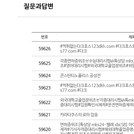
질문과답변
번호
제
#먹튀없는다크호스123dkh.com #다크호스
59626
s77.com #다크
각종면허증위조ゼ수능대리시험㎄톡상담 mks2
59625
조#영어대리시험#외국대학교졸업장위조#위
59624
콘스탄티노폴리스 공성전
#먹튀없는다크호스123dkh.com #다크호스
59623
s77.com #다크
외국대학교졸업장위조ゼ각종대리시험㎄톡mks2
59622
종대리시험#입원확인서제작#운전면허증제작
59621
카라타쿠스의 로마 압송
면허증위조[톡상담 mks24-텔레 xbc58
59620
제작#기사자격증대리시험#해외대학졸업증명