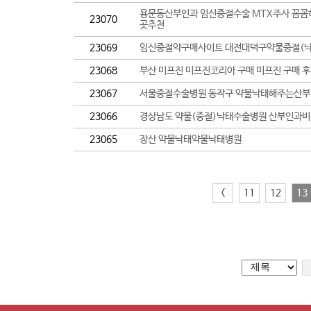
용문동산부인과 임신중절수술 MTX주사 꼼꼼
23070
곳추천
23069
임신중절약구매사이트 대전대덕구약물중절(낙
23068
부산 미프진 미프진코리아 구매 미프진 구매 후
23067
서울중절수술병원 동작구 약물낙태해주는산부
23066
경상남도 약물(중절)낙태수술병원 산부인과
23065
장산 약물낙태약물낙­태병원
<
11
12
13