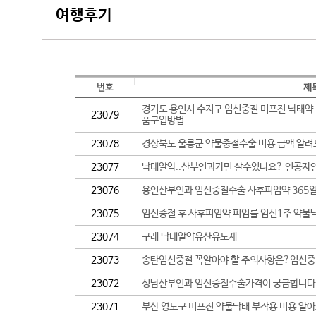
여행후기
번호
제
경기도 용인시 수지구 임신중절 미프진 낙태약
23079
품구입방법
23078
경상북도 울릉군 약물중절수술 비용 금액 
23077
낙태알약..산부인과가면 살수있나요? 인공
23076
용인산부인과 임신중절수술 사후피임약 365
23075
임신중절 후 사후피임약 피임률 임신1주 약물
23074
구래 낙태알약유산유도제
23073
송탄임신중절 꼭알아야 할 주의사항은?임신
23072
성남산부인과 임신중절수술가격이 궁금합니다 
23071
부산 영도구 미프진 약물낙태 부작용 비용 